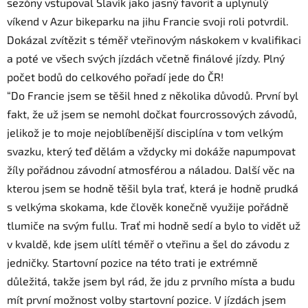
sezóny vstupoval
Slavík
jako jasný favorit a uplynulý
víkend v Azur bikeparku na jihu Francie svoji roli potvrdil.
Dokázal zvítězit s téměř vteřinovým náskokem v kvalifikaci
a poté ve všech svých jízdách včetně finálové jízdy. Plný
počet bodů do celkového pořadí jede do ČR!
“Do Francie jsem se těšil hned z několika důvodů. První byl
fakt, že už jsem se nemohl dočkat fourcrossových závodů,
jelikož je to moje nejoblíbenější disciplína v tom velkým
svazku, který teď dělám a vždycky mi dokáže napumpovat
žíly pořádnou závodní atmosférou a náladou. Další věc na
kterou jsem se hodně těšil byla trať, která je hodně prudká
s velkýma skokama, kde člověk konečně využije pořádně
tlumiče na svým fullu. Trať mi hodně sedí a bylo to vidět už
v kvaldě, kde jsem ulítl téměř o vteřinu a šel do závodu z
jedničky. Startovní pozice na této trati je extrémně
důležitá, takže jsem byl rád, že jdu z prvního místa a budu
mít první možnost volby startovní pozice. V jízdách jsem