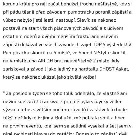
korunu krále pro něj začal bohužel trochu nešťastně, kdy si
při pádu těsně před závodem pumptracku poranil zápěstí a
vůbec nebylo jisté jestli nastoupí.
Slavík
se nakonec
postavil na start všech plánovaných závodů a s údivem
ostatním riderů a dvěmi menšími frakturami v levém
zápěstí dokázal ve všech závodech zajet TOP 5 výsledek! V
Pumptracku skončil na 5.místě, ve Speed N Stylu skončil
na 4.místě a na AIR DH bral neuvěřitelné 2.místo, kdy
zariskoval a závodil jako jediný na hardtailu GHOST Asket,
který se nakonec ukázal jako skvělá volba!
“ Za poslední týden se toho tolik odehrálo, že vlastně ani
nevím kde začít! Crankworx pro mě byla vždycky velká
výzva a letos s větším počtem závodů i zastávek to bude
těžší než kdykoliv jindy. Bohužel mě potkala smůla hned
na prvním eventu, kde jsem se solidně vysekal a šel jsem v
plné rychlosti hlavou do zatáčky. Odneslo to zápěstí, dvě