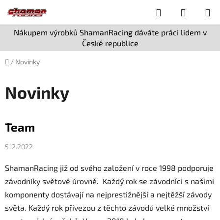
Přejít
Hledat
NÁKUP
na
obsah
KOŠÍK
Nákupem výrobků ShamanRacing dáváte práci lidem v
České republice
Domů
/
Novinky
Novinky
V
Team
ý
p
5.12.2022
i
s
ShamanRacing již od svého založení v roce 1998 podporuje
č
závodníky světové úrovně. Každý rok se závodníci s našimi
l
komponenty dostávají na nejprestižnější a nejtěžší závody
á
světa. Každý rok přivezou z těchto závodů velké množství