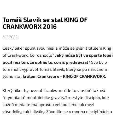
Tomáš Slavík se stal KING OF
CRANKWORX 2016
5.12.2022
Český biker splnil svou misi a může se pyšnit titulem King
of Crankworx. Co rozhodlo?
Jaký může být ve sportu lepší
pocit než ten, že splníš to, co sis předsevzal?
Své by o
tom mohl vyprávět Tomáš Slavík, který se po náročném
týdnu stal
králem Crankworx – KING OF CRANKWORX.
Který biker by neznal Crankworx?! Je to vlastně taková
“olympiáda” moutainbike gravity/freestyle disciplín, kde
každá medaile má opravdu velkou cenu jak mezi
závodníky, tak i diváky. Závodilo se v mnoha disciplínách a