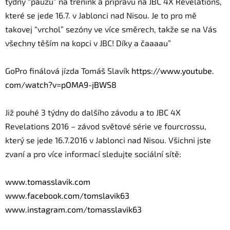
týdny “pauzu” na trénink a přípravu na JBC 4X Revelations,
které se jede 16.7. v Jablonci nad Nisou. Je to pro mě
takovej “vrchol” sezóny ve více směrech, takže se na Vás
všechny těším na kopci v JBC! Díky a čaaaau”
GoPro finálová jízda Tomáš Slavík
https://www.youtube.
com/watch?v=pOMA9-jBWS8
Již pouhé 3 týdny do dalšího závodu a to JBC 4X
Revelations 2016 – závod světové série ve fourcrossu,
který se jede 16.7.2016 v Jablonci nad Nisou. Všichni jste
zvaní a pro více informací sledujte sociální sítě:
www.tomasslavik.com
www.facebook.com/tomslavik63
www.instagram.com/
tomasslavik63