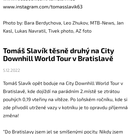
www.instagram.com/
tomasslavik63
Photo by: Bara Berdychova, Leo Zhukov, MTB-News, Jan
Kasl, Lukas Navratil, Tivek photo, AZ foto
Tomáš Slavík těsně druhý na City
Downhill World Tour v Bratislavě
5.12.2022
Tomáš Slavík opět boduje na City Downhill World Tour v
Bratislavě, kde dojíždí na parádním 2.místě se ztrátou
pouhých 0,19 vteřiny na vítěze. Po loňském ročníku, kde si
zde přivodil utržené vazy v kotníku je to opravdu příjemná
změna!
“Do Bratislavy jsem jel se smíšenými pocity. Nikdy jsem