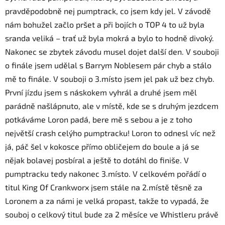
pravděpodobně nej pumptrack, co jsem kdy jel. V závodě
nám bohužel začlo pršet a při bojích o TOP 4 to už byla
sranda veliká – trať už byla mokrá a bylo to hodně divoký.
Nakonec se zbytek závodu musel dojet další den. V souboji
o finále jsem udělal s Barrym Noblesem pár chyb a stálo
mě to finále. V souboji o 3.místo jsem jel pak už bez chyb.
První jízdu jsem s náskokem vyhrál a druhé jsem měl
parádně našlápnuto, ale v místě, kde se s druhým jezdcem
potkáváme Loron padá, bere mě s sebou a je z toho
největší crash celýho pumptracku! Loron to odnesl víc než
já, páč šel v kokosce přímo obličejem do boule a já se
nějak bolavej posbíral a ještě to dotáhl do finiše. V
pumptracku tedy nakonec 3.místo. V celkovém pořádí o
titul King Of Crankworx jsem stále na 2.místě těsně za
Loronem a za námi je velká propast, takže to vypadá, že
souboj o celkový titul bude za 2 měsíce ve Whistleru právě