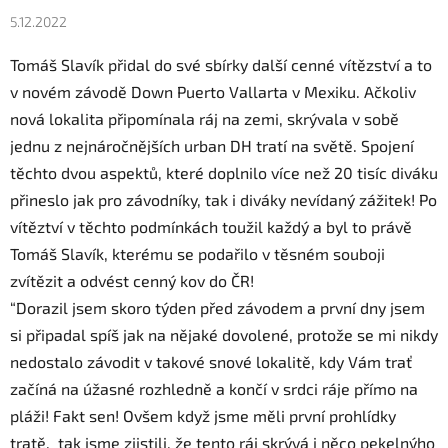
5.12.2022
Tomáš
Slavík
přidal do své sbírky další cenné vítězství a to
v novém závodě Down Puerto Vallarta v Mexiku. Ačkoliv
nová lokalita připomínala ráj na zemi, skrývala v sobě
jednu z nejnáročnějších urban DH tratí na světě. Spojení
těchto dvou aspektů, které doplnilo více než 20 tisíc diváku
přineslo jak pro závodníky, tak i diváky nevídaný zážitek! Po
vítěztví v těchto podmínkách toužil každý a byl to právě
Tomáš
Slavík
, kterému se podařilo v těsném souboji
zvítězit a odvést cenný kov do ČR!
“Dorazil jsem skoro týden před závodem a první dny jsem
si připadal spíš jak na nějaké dovolené, protože se mi nikdy
nedostalo závodit v takové snové lokalitě, kdy Vám trať
začíná na úžasné rozhledně a končí v srdci ráje přímo na
pláži! Fakt sen! Ovšem když jsme měli první prohlídky
tratě, tak jsme zjistili, že tento ráj skrývá i něco pekelnýho