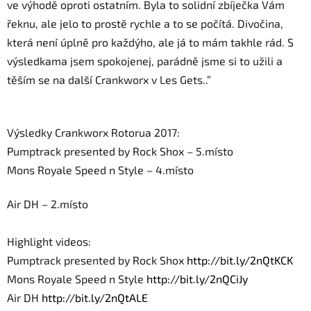
ve výhodě oproti ostatním. Byla to solidní zbíječka Vám
řeknu, ale jelo to prostě rychle a to se počítá. Divočina,
která není úplně pro každýho, ale já to mám takhle rád. S
výsledkama jsem spokojenej, parádně jsme si to užili a
těším se na další Crankworx v Les Gets..”
Výsledky Crankworx Rotorua 2017:
Pumptrack presented by Rock Shox – 5.místo
Mons Royale Speed n Style – 4.místo
Air DH – 2.místo
Highlight videos:
Pumptrack presented by Rock Shox
http://bit.ly/2nQtKCK
Mons Royale Speed n Style
http://bit.ly/2nQCiJy
Air DH
http://bit.ly/2nQtALE