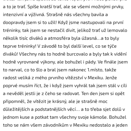
a to je trať. Spíše kratší trať, ale se všemi možnými prvky,
intenzivní a výživná. Strašně nás všechny bavila a
doopravdy jsem si to užil! Když jsme nastupovali na první
tréninky, tak jsem se nestačil divit, jelikož trať už lemovalo
několik tisíc diváků a atmosféra byla úžasná…a to byly
teprve tréninky! V závodě to byl další level, co se týče
diváků! Všechny nás to hodně burcovalo a byly tak k vidění
hodně vyrovnané výkony, ale bohužel i pády. Ve finále jsem
to narval, co to šlo a bral jsem nakonec 1.místo, takže
radost veliká z mého prvního vítězství v Mexiku. Jenže
poprvé musím říct, že i když jsem vyhrál tak jsem stál v cíli
a nevěděl jestli je z čeho se radovat. Ten den jsem si opět
připomněl, že vítězit je krásný, ale je strašně moc
důležitějších a podstatnějších věcí… a to třeba sjet dolů v
jednom kuse a potkat tam všechny svoje kámoše. Bohužel
toho se nám všem závodníkům v Mexiku nedostalo a jeden