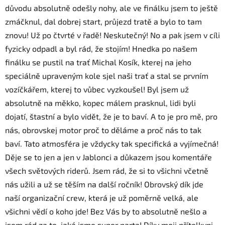
důvodu absolutně odešly nohy, ale ve finálku jsem to ještě
zmáčknul, dal dobrej start, průjezd tratě a bylo to tam
znovu! Už po čtvrté v řadě! Neskutečný! No a pak jsem v cíli
fyzicky odpadl a byl rád, že stojím! Hnedka po našem
finálku se pustil na trať Michal Kosík, kterej na jeho
speciálně upraveným kole sjel naši trať a stal se prvním
vozíčkářem, kterej to vůbec vyzkoušel! Byl jsem už
absolutně na měkko, kopec málem prasknul, lidi byli
dojatí, štastní a bylo vidět, že je to baví. A to je pro mě, pro
nás, obrovskej motor proč to děláme a proč nás to tak
baví. Tato atmosféra je vždycky tak specifická a vyjímečná!
Děje se to jen a jen v Jablonci a důkazem jsou komentáře
všech světových riderů. Jsem rád, že si to všichni včetně
nás užili a už se těším na další ročník! Obrovský dík jde
naší organizační crew, která je už poměrně velká, ale
všichni vědí o koho jde! Bez Vás by to absolutně nešlo a
jsem rád za to, jaká jsme super parta! Díky moji přítelkyni