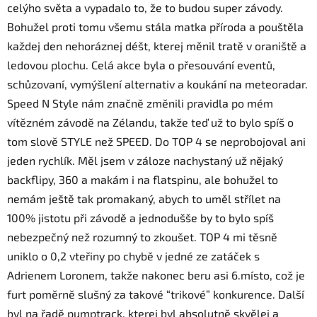
celýho světa a vypadalo to, že to budou super závody.
Bohužel proti tomu všemu stála matka příroda a pouštěla
každej den nehoráznej déšt, kterej měnil tratě v oraniště a
ledovou plochu. Celá akce byla o přesouvání eventů,
schůzovaní, vymýšlení alternativ a koukání na meteoradar.
Speed N Style nám značně změnili pravidla po mém
vítězném závodě na Zélandu, takže teď už to bylo spíš o
tom slově STYLE než SPEED. Do TOP 4 se neprobojoval ani
jeden rychlík. Měl jsem v záloze nachystaný už nějaký
backflipy, 360 a makám i na flatspinu, ale bohužel to
nemám ještě tak promakaný, abych to uměl střílet na
100% jistotu při závodě a jednodušše by to bylo spíš
nebezpečný než rozumný to zkoušet. TOP 4 mi těsně
uniklo o 0,2 vteřiny po chybě v jedné ze zatáček s
Adrienem Loronem, takže nakonec beru asi 6.místo, což je
furt poměrně slušný za takové “trikové” konkurence. Další
byl na řadě pumptrack, kterej byl absolutně skvělej a