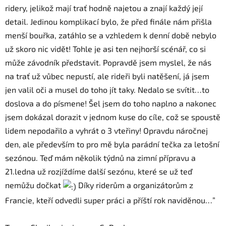
ridery, jelikož mají trať hodně najetou a znají každý její
detail. Jedinou komplikací bylo, že před finále nám přišla
menší bouřka, zatáhlo se a vzhledem k denní době nebylo
už skoro nic vidět! Tohle je asi ten nejhorší scénář, co si
může závodník představit. Popravdě jsem myslel, že nás
na trať už vůbec nepustí, ale rideři byli natěšení, já jsem
jen valil oči a musel do toho jít taky. Nedalo se svítit…to
doslova a do písmene! Šel jsem do toho naplno a nakonec
jsem dokázal dorazit v jednom kuse do cíle, což se spoustě
lidem nepodařilo a vyhrát o 3 vteřiny! Opravdu náročnej
den, ale především to pro mě byla parádní tečka za letošní
sezónou. Teď mám několik týdnů na zimní přípravu a
21.ledna už rozjíždíme další sezónu, které se už teď
nemůžu dočkat
Díky riderům a organizátorům z
Francie, kteří odvedli super práci a příští rok naviděnou…”