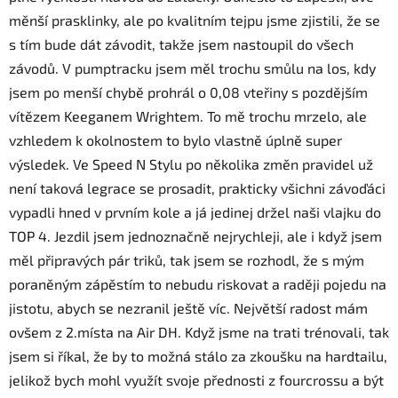
měnší prasklinky, ale po kvalitním tejpu jsme zjistili, že se
s tím bude dát závodit, takže jsem nastoupil do všech
závodů. V pumptracku jsem měl trochu smůlu na los, kdy
jsem po menší chybě prohrál o 0,08 vteřiny s pozdějším
vítězem Keeganem Wrightem. To mě trochu mrzelo, ale
vzhledem k okolnostem to bylo vlastně úplně super
výsledek. Ve Speed N Stylu po několika změn pravidel už
není taková legrace se prosadit, prakticky všichni závoďáci
vypadli hned v prvním kole a já jedinej držel naši vlajku do
TOP 4. Jezdil jsem jednoznačně nejrychleji, ale i když jsem
měl připravých pár triků, tak jsem se rozhodl, že s mým
poraněným zápěstím to nebudu riskovat a raději pojedu na
jistotu, abych se nezranil ještě víc. Největší radost mám
ovšem z 2.místa na Air DH. Když jsme na trati trénovali, tak
jsem si říkal, že by to možná stálo za zkoušku na hardtailu,
jelikož bych mohl využít svoje přednosti z fourcrossu a být