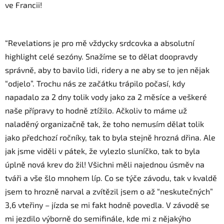
ve Francii!
“Revelations je pro mě vždycky srdcovka a absolutní
highlight celé sezóny. Snažíme se to dělat doopravdy
správně, aby to bavilo lidi, ridery a ne aby se to jen nějak
“odjelo”. Trochu nás ze začátku trápilo počasí, kdy
napadalo za 2 dny tolik vody jako za 2 měsíce a veškeré
naše přípravy to hodně ztížilo. Ačkoliv to máme už
naladěný organizačně tak, že toho nemusím dělat tolik
jako předchozí ročníky, tak to byla stejně hrozná dřina. Ale
jak jsme viděli v pátek, že vylezlo sluníčko, tak to byla
úplně nová krev do žil! Všichni měli najednou úsměv na
tváři a vše šlo mnohem líp. Co se týče závodu, tak v kvaldě
jsem to hrozně narval a zvítězil jsem o až “neskutečných”
3,6 vteřiny – jízda se mi fakt hodně povedla. V závodě se
mi jezdilo výborně do semifinále, kde mi z nějakýho