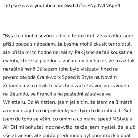
https://www.youtube.com/
watch?v=FNpdWlNAge4
“Byla to dlouhá sezóna a boj o tento titul. Ze začátku jsme
přišli pouze s nápadem, že bysme mohli zkusit tento titul,
ale přišlo mi to hodně nereálný. Pak jsme začali koukat na
eventy, které se pojedou a začalo mi docházet, že to až tak
nereálné není! Důkazem toho bylo vítězství hned na
prvním závodě Crankworx Speed N Style na Novém
Zélandu a v tu chvíli to všechno začlo! Závod za závodem
na Zélandu, ve Francii a na poslední zástávce ve
Whistleru. Do Whistleru jsem jel s tím, že jsem na 3.místě
a musím zajet co nej výsledky ve čtyřech disciplínách. Šel
jsem do toho se vším, co umím a co mám. Speed N Style a
Air DH mi bohužel moc nevyšlo, takže jsem myslel, že je už
vše ztracené, ale pořád předemnou byl pumptrack a dual