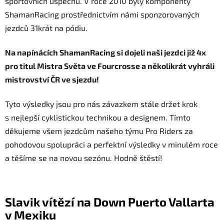
n
sportovních úspěchů. V roce 2010 byly komponenty
k
ShamanRacing prostřednictvím námi sponzorovaných
ů
jezdců 31krát na pódiu.
Na napínácích ShamanRacing si dojeli naši jezdci již 4x
pro titul Mistra Světa ve Fourcrosse a několikrát vyhráli
mistrovství ČR ve sjezdu!
Tyto výsledky jsou pro nás závazkem stále držet krok
s nejlepší cyklistickou technikou a designem. Tímto
děkujeme všem jezdcům našeho týmu Pro Riders za
pohodovou spolupráci a perfektní výsledky v minulém roce
a těšíme se na novou sezónu. Hodně štěstí!
Slavik vítězí na Down Puerto Vallarta
v Mexiku