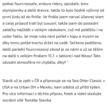
potkal fourcrossaře, enduro ridery, sjezdaře, bmx
olympioniky a další dravce, takže to bylo hodně výživný od
první jízdy až do finiše. Ve finále jsem narval úžasnej start
a celej průjezd tratí byl luxusní, takže jsem do poslední
zatáčky najížděl s velkým náskokem, což mě potěšilo i na
vzdor faktu, že moje ruka není pořád v topu a musím se
díky tomu pořád trochu držet na uzdě. Sečteno podtženo,
další parádní fourcrossový závod je za námi a už se těším
na další s velkým finálem 15.7. v Jablonci nad Nisou! Tato
závodní atmosféra mi chyběla, díky!! “
Slavík
už je zpět v ČR a připravuje se na Sea Otter Classic v
USA a na Urban DH v Mexiku, kam odlétá už příští týden.
Pro více informací z těchto příprav, fotek a videií sledujte
sociální sítě Tomáše Slavíka