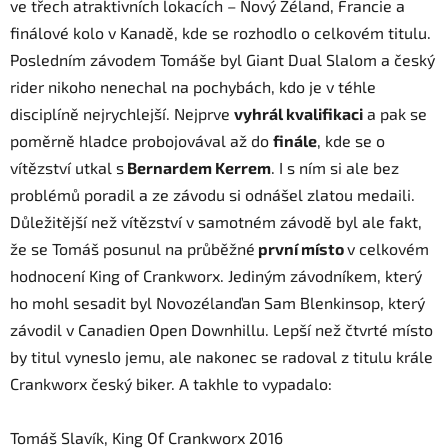
ve třech atraktivních lokacích – Nový Zéland, Francie a
finálové kolo v Kanadě, kde se rozhodlo o celkovém titulu.
Posledním závodem Tomáše byl Giant Dual Slalom a český
rider nikoho nenechal na pochybách, kdo je v téhle
disciplíně nejrychlejší. Nejprve
vyhrál kvalifikaci
a pak se
poměrně hladce probojovával až do
finále
, kde se o
vítězství utkal s
Bernardem Kerrem
. I s ním si ale bez
problémů poradil a ze závodu si odnášel zlatou medaili.
Důležitější než vítězství v samotném závodě byl ale fakt,
že se Tomáš posunul na průběžné
první místo
v celkovém
hodnocení King of Crankworx. Jediným závodníkem, který
ho mohl sesadit byl Novozélanďan Sam Blenkinsop, který
závodil v Canadien Open Downhillu. Lepší než čtvrté místo
by titul vyneslo jemu, ale nakonec se radoval z titulu krále
Crankworx český biker. A takhle to vypadalo:
Tomáš Slavík, King Of Crankworx 2016