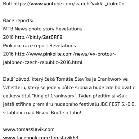
Bull
https://www.youtube.com/
watch?v=k4-_itoIm0o
Race reports:
MTB News photo story Revelations
2016
http://bit.ly/2at8RF9
Pinkbike race report Revelations
2016
http://www.pinkbike.com/
news/4x-protour-
jablonec-
czech-republic-2016.html
Další závod, který čeká Tomáše Slavíka je Crankworx ve
Whistleru, který se jede v půlce srpna a bude zde bojovat o
celkový titul “King of Crankworx”. Týden předtím si však
ještě střihne premiéru hudebního festivalu JBC FEST 5.-6.8.
v Jablonci nad Nisou! Buďte u toho!
www.tomasslavik.com
www.facebook.com/tomslavik63