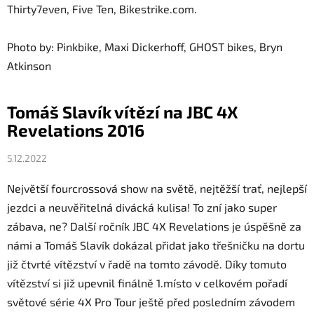
Thirty7even, Five Ten, Bikestrike.com.
Photo by: Pinkbike, Maxi Dickerhoff, GHOST bikes, Bryn
Atkinson
Tomáš Slavík vítězí na JBC 4X
Revelations 2016
5.12.2022
Největší fourcrossová show na světě, nejtěžší trať, nejlepší
jezdci a neuvěřitelná divácká kulisa! To zní jako super
zábava, ne? Další ročník JBC 4X Revelations je úspěšně za
námi a Tomáš Slavík dokázal přidat jako třešničku na dortu
již čtvrté vítězství v řadě na tomto závodě. Díky tomuto
vítězství si již upevnil finálně 1.místo v celkovém pořadí
světové série 4X Pro Tour ještě před posledním závodem