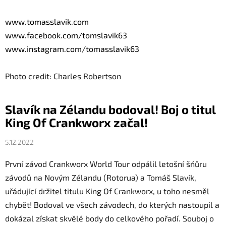
www.tomasslavik.com
www.facebook.com/tomslavik63
www.instagram.com/
tomasslavik63
Photo credit: Charles Robertson
Slavík na Zélandu bodoval! Boj o titul
King Of Crankworx začal!
5.12.2022
První závod Crankworx World Tour odpálil letošní šńůru
závodů na Novým Zélandu (Rotorua) a
Tomáš
Slavík
,
uřádující držitel titulu King Of Crankworx, u toho nesměl
chybět! Bodoval ve všech závodech, do kterých nastoupil a
dokázal získat skvělé body do celkového pořadí. Souboj o