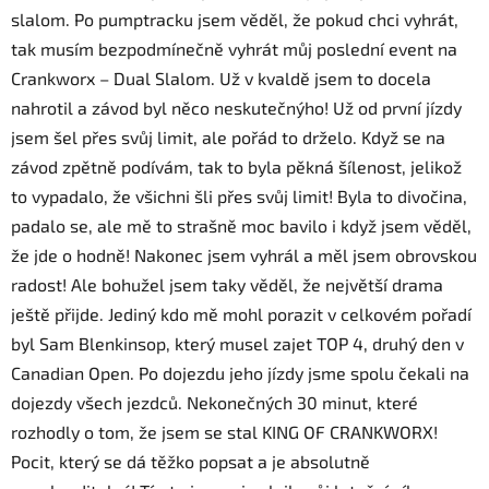
slalom. Po pumptracku jsem věděl, že pokud chci vyhrát,
tak musím bezpodmínečně vyhrát můj poslední event na
Crankworx – Dual Slalom. Už v kvaldě jsem to docela
nahrotil a závod byl něco neskutečnýho! Už od první jízdy
jsem šel přes svůj limit, ale pořád to drželo. Když se na
závod zpětně podívám, tak to byla pěkná šílenost, jelikož
to vypadalo, že všichni šli přes svůj limit! Byla to divočina,
padalo se, ale mě to strašně moc bavilo i když jsem věděl,
že jde o hodně! Nakonec jsem vyhrál a měl jsem obrovskou
radost! Ale bohužel jsem taky věděl, že největší drama
ještě přijde. Jediný kdo mě mohl porazit v celkovém pořadí
byl Sam Blenkinsop, který musel zajet TOP 4, druhý den v
Canadian Open. Po dojezdu jeho jízdy jsme spolu čekali na
dojezdy všech jezdců. Nekonečných 30 minut, které
rozhodly o tom, že jsem se stal KING OF CRANKWORX!
Pocit, který se dá těžko popsat a je absolutně