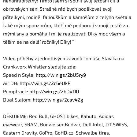
nenahraditelný! Tímto jsem si splnil svůj letošní cíl a
obrovských sen! Strašně rád bych poděkoval svoji
přítelkyni, rodině, fanouškům a kámošům z celýho světa a
také mým sponzorům, kteří mě podporují v moji cestě za
mými sny a pomáhají mi je realizovat! Díky moc všem a
těším se na další ročníky! Díky! “
Video příběhy z jednotlivých závodů Tomáše Slavíka na
Crankworx Whistler sledujte zde:
Speed n Style:
http://win.gs/2bU5ry9
Air DH:
http://win.gs/2c6eUkP
Pumptrack:
http://win.gs/
2bDyTJD
Dual Slalom:
http://win.gs/2cav4Zg
DĚKUJEME: Red Bull, GHOST bikes, Kabuto, Adidas
eyewear, SRAM, Budweiser Budvar, Dell Intel, DT SWISS,
Eastern Gravity, GoPro, GoHD.cz, Schwalbe tires,