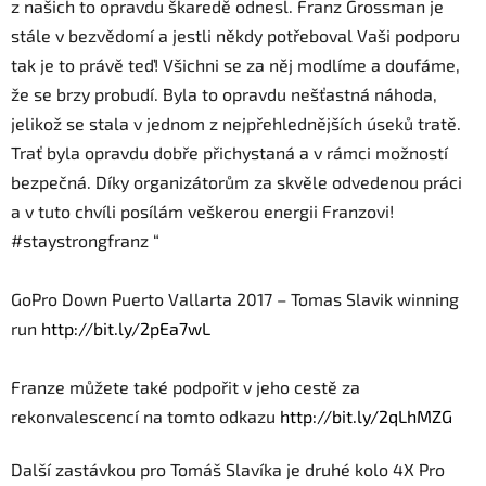
z našich to opravdu škaredě odnesl. Franz Grossman je
stále v bezvědomí a jestli někdy potřeboval Vaši podporu
tak je to právě teď! Všichni se za něj modlíme a doufáme,
že se brzy probudí. Byla to opravdu nešťastná náhoda,
jelikož se stala v jednom z nejpřehlednějších úseků tratě.
Trať byla opravdu dobře přichystaná a v rámci možností
bezpečná. Díky organizátorům za skvěle odvedenou práci
a v tuto chvíli posílám veškerou energii Franzovi!
#staystrongfranz “
GoPro Down Puerto Vallarta 2017 –
Tomas
Slavik
winning
run
http://bit.ly/2pEa7wL
Franze můžete také podpořit v jeho cestě za
rekonvalescencí na tomto odkazu
http://bit.ly/2qLhMZG
Další zastávkou pro
Tomáš
Slavíka je druhé kolo 4X Pro