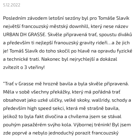
5.12.2022
Posledním závodem letošní sezóny byl pro Tomáše Slavík
největší francouzský městský downhill, který nese název
URBAN DH GRASSE. Skvěle připravená trať, spoustu diváků
a především ti nejlepší franouzský gravity rideři…a že jich
je! Tomáš Slavík do toho skočil po hlavě na opravdu fyzické
a technické trati. Nakonec byl nejrychlejší a dokázal
zvítezit o 3 vteřiny!
“Trať v Grasse mě hrozně bavila a byla skvěle připravená.
Měla v sobě všechny překážky, který má pořádná trať
obsahovat jako uzké uličky, velké skoky, wallridy, schody a
především high speed sekci, která mě strašně bavila,
jelikož to byla fakt divočina a chvílema jsem se stával
pouhým pasažérém svýho kola. Výbornej trénink! Byl jsem
zde poprvé a nebylo jednoduchý porazit francouzský