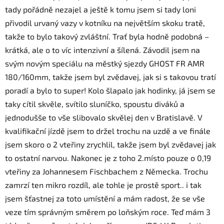
tady pořádně nezajel a ještě k tomu jsem si tady loni
přivodil urvaný vazy v kotníku na největším skoku tratě,
takže to bylo takový zvláštní. Trať byla hodně podobná –
krátká, ale o to víc intenzivní a šílená. Závodil jsem na
svým novým speciálu na městký sjezdy GHOST FR AMR
180/160mm, takže jsem byl zvědavej, jak si s takovou tratí
poradí a bylo to super! Kolo šlapalo jak hodinky, já jsem se
taky cítil skvěle, svítilo sluníčko, spoustu diváků a
jednodušše to vše slibovalo skvělej den v Bratislavě. V
kvalifikační jízdě jsem to držel trochu na uzdě a ve finále
jsem skoro o 2 vteřiny zrychlil, takže jsem byl zvědavej jak
to ostatní narvou. Nakonec je z toho 2.místo pouze o 0,19
vteřiny za Johannesem Fischbachem z Německa. Trochu
zamrzí ten mikro rozdíl, ale tohle je prostě sport.. i tak
jsem šťastnej za toto umístění a mám radost, že se vše
veze tím správným směrem po loňským roce. Teď mám 3