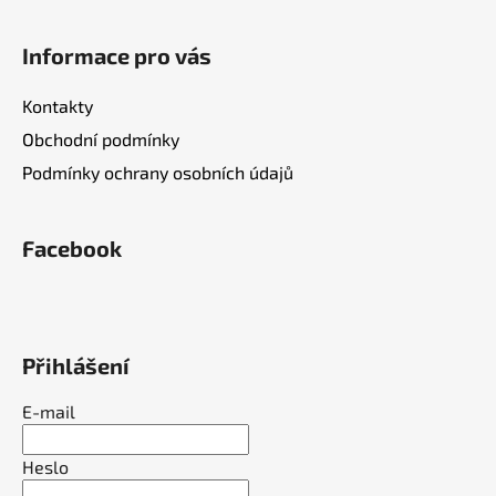
v
ý
Informace pro vás
p
i
Kontakty
s
u
Obchodní podmínky
Podmínky ochrany osobních údajů
Facebook
Přihlášení
E-mail
Heslo