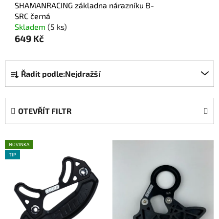
SHAMANRACING základna nárazníku B-
SRC černá
Skladem
(5 ks)
649 Kč
Ř
Řadit podle:
Nejdražší
a
z
e
OTEVŘÍT FILTR
n
í
V
p
NOVINKA
ý
r
TIP
p
o
i
d
s
u
p
k
r
t