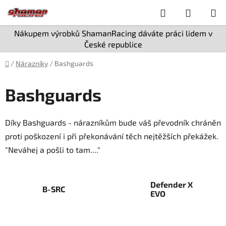
Přejít
Hledat
NÁKUP
na
obsah
KOŠÍK
Nákupem výrobků ShamanRacing dáváte práci lidem v
České republice
Domů
/
Nárazníky
/
Bashguards
Bashguards
Díky Bashguards - nárazníkům bude váš převodník chráněn
proti poškození i při překonávání těch nejtěžších překážek.
"Neváhej a pošli to tam...."
Defender X
B-SRC
EVO