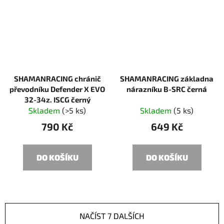
SHAMANRACING chránič
SHAMANRACING základna
převodníku Defender X EVO
nárazníku B-SRC černá
32-34z. ISCG černý
Skladem
(>5 ks)
Skladem
(5 ks)
790 Kč
649 Kč
DO KOŠÍKU
DO KOŠÍKU
NAČÍST 7 DALŠÍCH