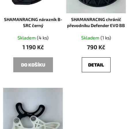
o
ů
d
SHAMANRACING nárazník B-
SHAMANRACING chránič
u
SRC černý
převodníku Defender EVO BB
k
t
Skladem
(4 ks)
Skladem
(1 ks)
ů
1 190 Kč
790 Kč
DO KOŠÍKU
DETAIL