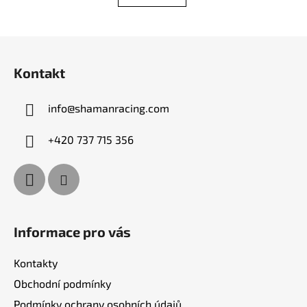
Z
á
Kontakt
p
a
info
@
shamanracing.com
t
í
+420 737 715 356
Informace pro vás
Kontakty
Obchodní podmínky
Podmínky ochrany osobních údajů