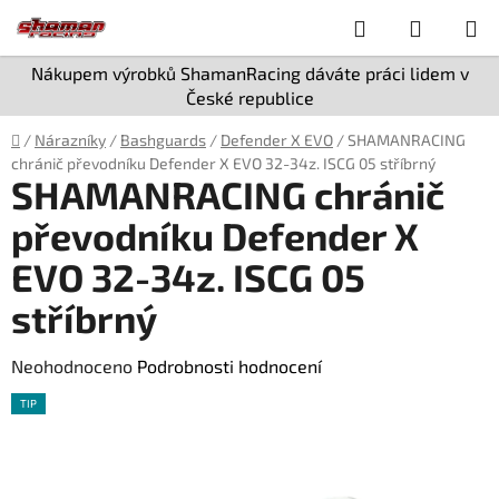
Přejít
Hledat
NÁKUP
na
obsah
KOŠÍK
Nákupem výrobků ShamanRacing dáváte práci lidem v
České republice
Domů
/
Nárazníky
/
Bashguards
/
Defender X EVO
/
SHAMANRACING
chránič převodníku Defender X EVO 32-34z. ISCG 05 stříbrný
SHAMANRACING chránič
převodníku Defender X
EVO 32-34z. ISCG 05
stříbrný
Průměrné
Neohodnoceno
Podrobnosti hodnocení
hodnocení
TIP
produktu
je
0,0