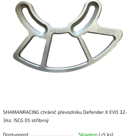
z
5
hvězdiček.
SHAMANRACING chránič převodníku Defender X EVO 32-
34z. ISCG 05 stříbrný
Dostupnost
Skladem
(>5 ks)