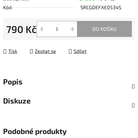
Kód:
SRCGDEFXE0534S
790 Kč
DO KOŠÍKU
Měrná cena:
Tisk
Zeptat se
Sdílet
Popis
Diskuze
Podobné produkty