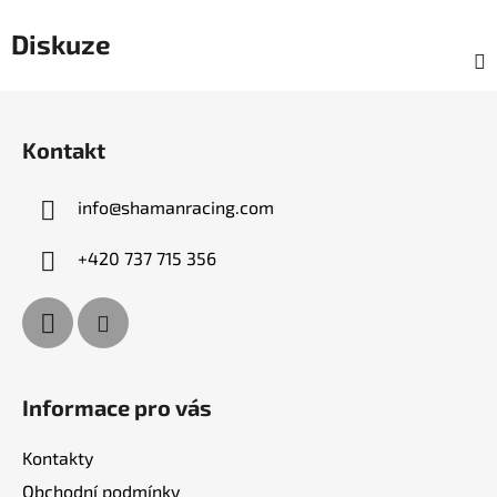
Diskuze
Z
á
Kontakt
p
a
info
@
shamanracing.com
t
í
+420 737 715 356
Informace pro vás
Kontakty
Obchodní podmínky