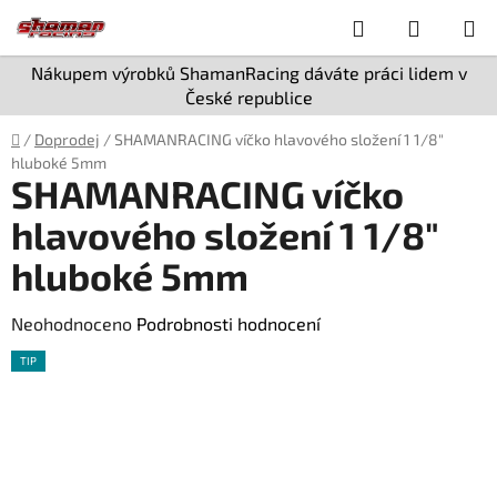
Přejít
Hledat
NÁKUP
na
obsah
KOŠÍK
Nákupem výrobků ShamanRacing dáváte práci lidem v
České republice
Domů
/
Doprodej
/
SHAMANRACING víčko hlavového složení 1 1/8"
hluboké 5mm
SHAMANRACING víčko
hlavového složení 1 1/8"
hluboké 5mm
Průměrné
Neohodnoceno
Podrobnosti hodnocení
hodnocení
TIP
produktu
je
0,0
z