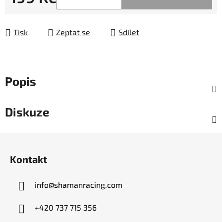
Měrná cena:
Tisk
Zeptat se
Sdílet
Popis
Diskuze
Z
á
Kontakt
p
a
info
@
shamanracing.com
t
í
+420 737 715 356