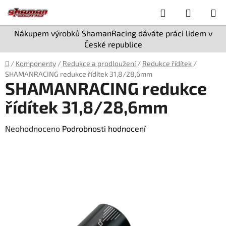
Přejít
Hledat
NÁKUP
na
obsah
KOŠÍK
Nákupem výrobků ShamanRacing dáváte práci lidem v
České republice
Domů
/
Komponenty
/
Redukce a prodloužení
/
Redukce řídítek
/
SHAMANRACING redukce řídítek 31,8/28,6mm
SHAMANRACING redukce
řídítek 31,8/28,6mm
Průměrné
Neohodnoceno
Podrobnosti hodnocení
hodnocení
produktu
je
0,0
z
5
hvězdiček.