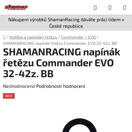
Přejít
Hledat
NÁKUP
na
obsah
KOŠÍK
Nákupem výrobků ShamanRacing dáváte práci lidem v
České republice
Domů
/
Vodítka a napínáky řetězu
/
Commander + EVO
/
SHAMANRACING napínák řetězu Commander EVO 32-42z. BB
SHAMANRACING napínák
řetězu Commander EVO
32-42z. BB
Průměrné
Neohodnoceno
Podrobnosti hodnocení
hodnocení
AKCE
produktu
je
0,0
z