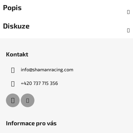
Popis
Diskuze
Z
á
Kontakt
p
a
info
@
shamanracing.com
t
í
+420 737 715 356
Informace pro vás