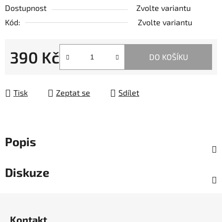
Dostupnost
Zvolte variantu
Kód:
Zvolte variantu
390 Kč
DO KOŠÍKU
Měrná cena:
Tisk
Zeptat se
Sdílet
Popis
Diskuze
Z
á
Kontakt