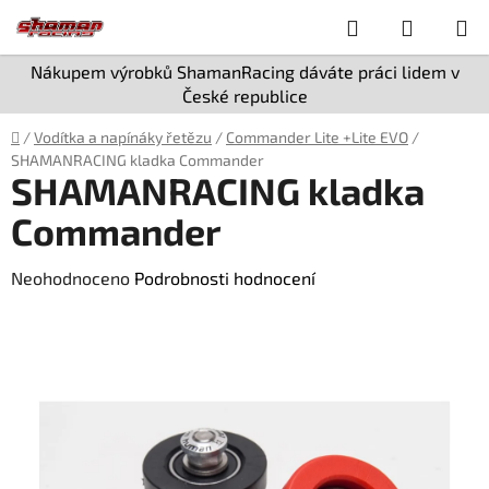
Přejít
Hledat
NÁKUP
na
obsah
KOŠÍK
Nákupem výrobků ShamanRacing dáváte práci lidem v
České republice
Domů
/
Vodítka a napínáky řetězu
/
Commander Lite +Lite EVO
/
SHAMANRACING kladka Commander
SHAMANRACING kladka
Commander
Průměrné
Neohodnoceno
Podrobnosti hodnocení
hodnocení
produktu
je
0,0
z
5
hvězdiček.