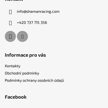
p
a
info
@
shamanracing.com
t
í
+420 737 715 356
Informace pro vás
Kontakty
Obchodní podmínky
Podmínky ochrany osobních údajů
Facebook