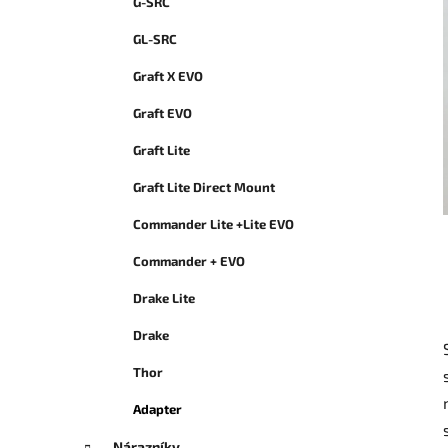
n
G-SRC
g
n
o
GL-SRC
r
í
i
p
Graft X EVO
e
a
Graft EVO
n
Graft Lite
e
l
Graft Lite Direct Mount
Commander Lite +Lite EVO
Commander + EVO
Drake Lite
Drake
Thor
Adapter
Nárazníky