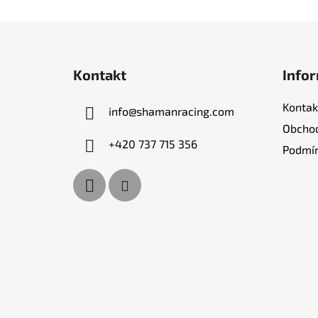
Z
á
Kontakt
Infor
p
a
Kontak
info
@
shamanracing.com
t
Obchod
í
+420 737 715 356
Podmín