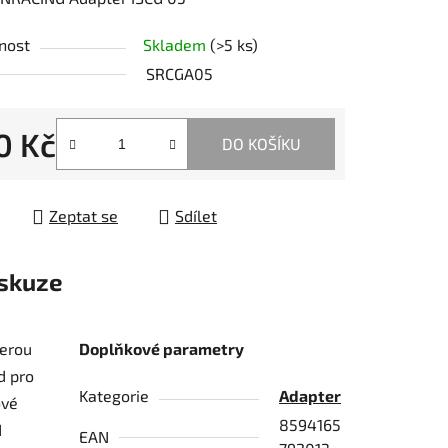
tu
nost
Skladem
(>5 ks)
SRCGA05
0 Kč
ek.
DO KOŠÍKU
 cena:
Zeptat se
Sdílet
skuze
terou
Doplňkové parametry
d pro
Kategorie
Adapter
ové
8594165
d
EAN