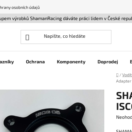
hrany osobních údajů
pem výrobků ShamanRacing dáváte práci lidem v České repu
azníky
Ochrana
Komponenty
Doprodej
Domů
/
Vodít
Adapter
SH
ISC
Průměr
Neoho
hodnoc
SHAMAN