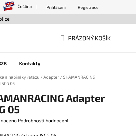
Čeština
Přihlášení
Registrace
blice
PRÁZDNÝ KOŠÍK
NÁKUPNÍ
KOŠÍK
B2B
Kontakty
ka a napínáky řetězu
/
Adapter
/
SHAMANRACING
 ISCG 05
AMANRACING Adapter
G 05
né
dnoceno
Podrobnosti hodnocení
ení
RACING Adapter ISCG 05