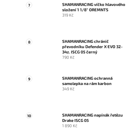
SHAMANRACING víčko hlavového
složení 1 1/8" OREMNTS
319 Kč
SHAMANRACING chránič
převodníku Defender X EVO 32-
34z. ISCG 05 černý
790 Kč
SHAMANRACING ochranná
samolepka na rám karbon
349 Kč
SHAMANRACING napínák řetězu
Drake ISCG 05
1 890 Kč