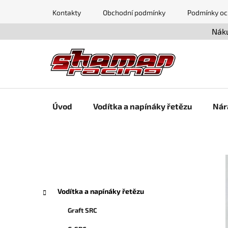
Přejít
Kontakty
Obchodní podmínky
Podmínky oc
na
obsah
Náku
Úvod
Vodítka a napínáky řetězu
Nár
P
o
s
K
Přeskočit
t
Vodítka a napínáky řetězu
kategorie
a
r
t
Graft SRC
a
e