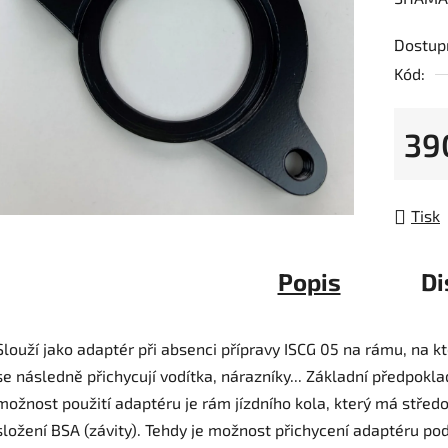
produk
je
Dostup
0,0
Kód:
z
5
39
hvězdič
Měrná
Tisk
Popis
Di
Slouží jako adaptér při absenci přípravy ISCG 05 na rámu, na k
se následně přichycují vodítka, nárazníky... Základní předpokla
možnost použití adaptéru je rám jízdního kola, který má střed
složení BSA (závity). Tehdy je možnost přichycení adaptéru po